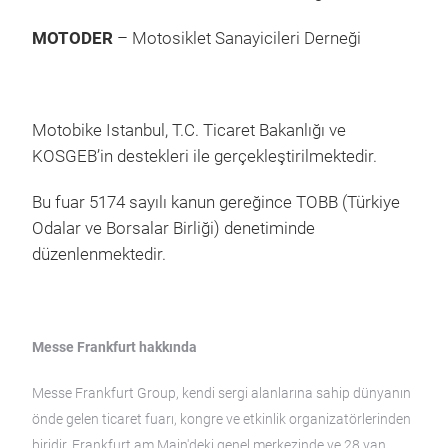
MOTODER
– Motosiklet Sanayicileri Derneği
Motobike Istanbul, T.C. Ticaret Bakanlığı ve
KOSGEB’in destekleri ile gerçekleştirilmektedir.
Bu fuar 5174 sayılı kanun gereğince TOBB (Türkiye
Odalar ve Borsalar Birliği) denetiminde
düzenlenmektedir.
Messe Frankfurt hakkında
Messe Frankfurt Group, kendi sergi alanlarına sahip dünyanın
önde gelen ticaret fuarı, kongre ve etkinlik organizatörlerinden
biridir. Frankfurt am Main'deki genel merkezinde ve 28 yan