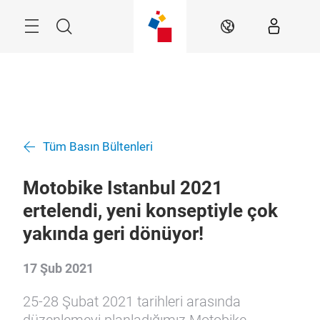
Atla
Arama
TR
Tüm Basın Bültenleri
Motobike Istanbul 2021
ertelendi, yeni konseptiyle çok
yakında geri dönüyor!
17 Şub 2021
25-28 Şubat 2021 tarihleri arasında